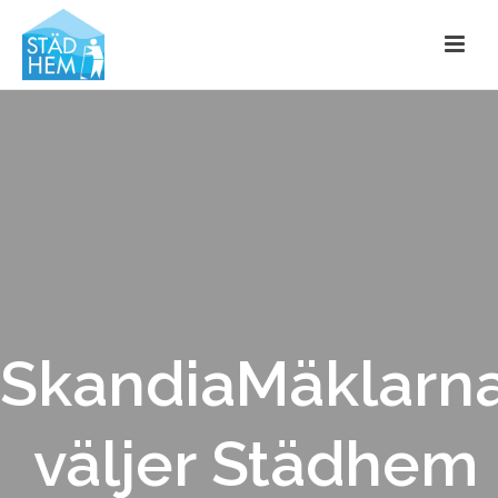
SkandiaMäklarn
väljer Städhem