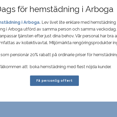
ags för hemstädning i Arboga
städning i Arboga.
Lev livet lite enklare med hemstädning 
ing i Arboga utförd av samma person och samma veckodag. 
i anpassar tjänsten efter just dina behov. Vår personal har bra 
fattas av kollektivavtal. Miljömärkta rengöringsprodukter ingå
g som pensionär 20% rabatt på ordinarie priser för hemstädnin
Välkommen att boka hemstädning med flest nöjda kunder.
Få personlig offert