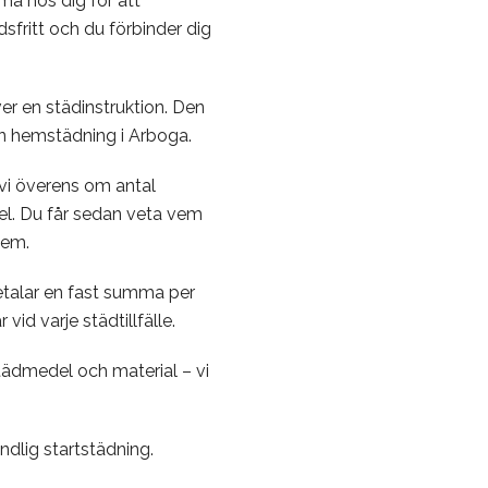
ma hos dig för att
sfritt och du förbinder dig
er en städinstruktion. Den
 din hemstädning i Arboga.
vi överens om antal
kel. Du får sedan veta vem
hem.
talar en fast summa per
d varje städtillfälle.
ädmedel och material – vi
ndlig startstädning.