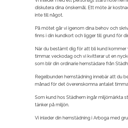
Vi inleder med ett personligt startmöte hem
diskutera dina önskemål. Ett möte är kostnad
inte till något.
På mötet går vi igenom dina behov och skriv
finns i din kundkort och ligger till grund för
När du bestämt dig för att bli kund kommer 
timmar, veckodag och vi kvitterar ut en nyc
som blir din ordinarie hemstädare från Städ
Regelbunden hemstädning innebär att du be
månad för det överenskomna antalet timmar vi
Som kund hos Städhem ingår miljömärkta st
tänker på miljön.
Vi inleder din hemstädning i Arboga med gru