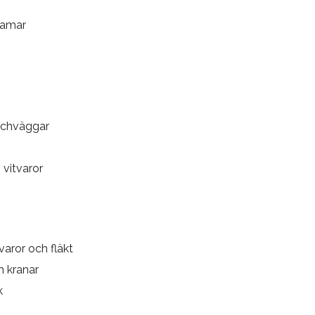
lramar
schväggar
vitvaror
varor och fläkt
h kranar
k