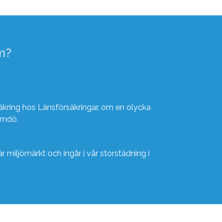
m?
kring hos Länsförsäkringar, om en olycka
ärmdö.
r miljömärkt och ingår i vår storstädning i