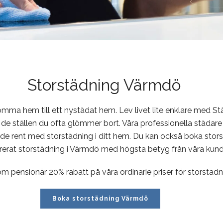
Storstädning Värmdö
komma hem till ett nystädat hem. Lev livet lite enklare med 
 de ställen du ofta glömmer bort. Våra professionella städar
de rent med storstädning i ditt hem. Du kan också boka stors
erat storstädning i Värmdö med högsta betyg från våra kunder
om pensionär 20% rabatt på våra ordinarie priser för storstädn
Boka storstädning Värmdö