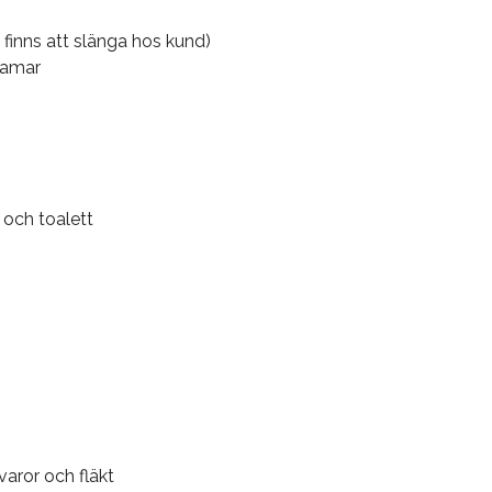
inns att slänga hos kund)
lramar
och toalett
varor och fläkt