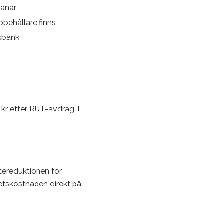
ranar
pbehållare finns
kbänk
 kr efter RUT-avdrag. I
tereduktionen för
betskostnaden direkt på