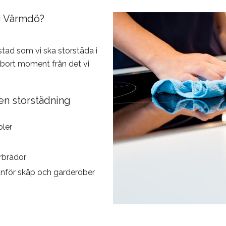
 i Värmdö?
tad som vi ska storstäda i
a bort moment från det vi
en storstädning
ler
rbrädor
anför skåp och garderober