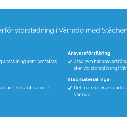
arför storstädning i Värmdö med Städhe
Ansvarsförsäkring
ygg anställning som omfattas
Städhem har ansvarsförsä
sker vid storstädning i V
Städmaterial ingår
gärdar det du inte är nöjd
Det material vi använder ä
Värmdö.