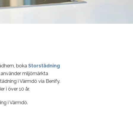
Städhem, boka
Storstädning
e använder miljömärkta
tädning i Värmdö via Benify.
 i över 10 år.
ing i Värmdö.