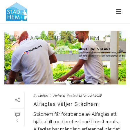
ALFAGLAS VÄLJER STÄDHEM
By
stefan
In
Nyheter
Posted
12 januari 2018
Alfaglas väljer Städhem
Städhem får förtroende av Alfaglas att
0
hjälpa till med professionell fönsterputs.
Alfaglas har mångårig erfarenhet när det