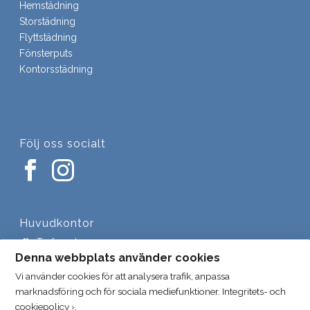
Hemstädning
Storstädning
Flyttstädning
Fönsterputs
Kontorsstädning
Följ oss socialt
Huvudkontor
Trefasgatan 4
721 30 Västerås
Denna webbplats använder cookies
Vi använder cookies för att analysera trafik, anpassa
021-448 40 40
marknadsföring och för sociala mediefunktioner.
Integritets- och
kontakt@stadhem.se
cookiepolicy ›
.