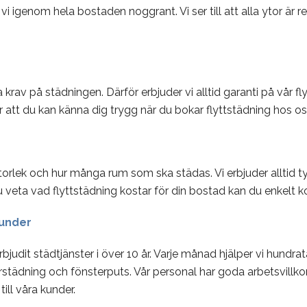
 igenom hela bostaden noggrant. Vi ser till att alla ytor är r
 krav på städningen. Därför erbjuder vi alltid garanti på vår 
 att du kan känna dig trygg när du bokar flyttstädning hos os
torlek och hur många rum som ska städas. Vi erbjuder alltid 
du veta vad flyttstädning kostar för din bostad kan du enkelt ko
kunder
judit städtjänster i över 10 år. Varje månad hjälper vi hundrat
städning och fönsterputs. Vår personal har goda arbetsvillkor
till våra kunder.