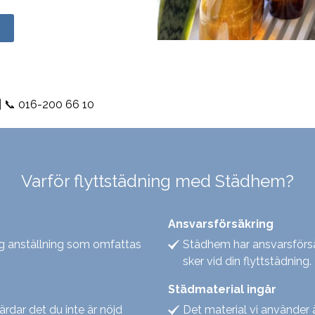
| 📞
016-200 66 10
Varför flyttstädning med Städhem?
Ansvarsförsäkring
ygg anställning som omfattas
Städhem har ansvarsförsä
sker vid din flyttstädning.
Städmaterial ingår
gärdar det du inte är nöjd
Det material vi använder ä