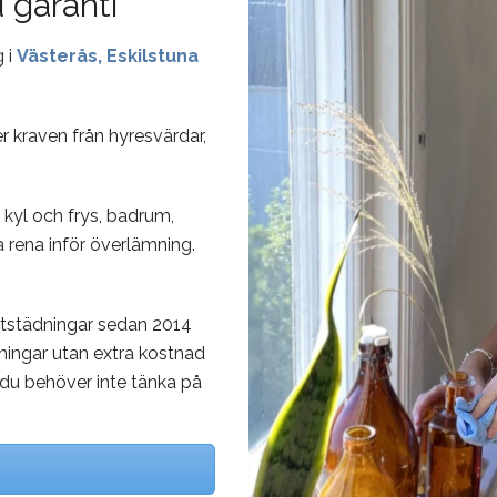
 garanti
 i
Västerås, Eskilstuna
r kraven från hyresvärdar,
 kyl och frys, badrum,
a rena inför överlämning.
ttstädningar sedan 2014
ningar utan extra kostnad
 du behöver inte tänka på