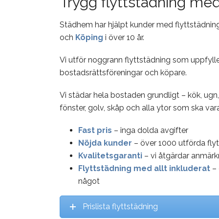
Trygg flyttstädning med
Städhem har hjälpt kunder med flyttstädning
och
Köping
i över 10 år.
Vi utför noggrann flyttstädning som uppfylle
bostadsrättsföreningar och köpare.
Vi städar hela bostaden grundligt – kök, ugn,
fönster, golv, skåp och alla ytor som ska var
Fast pris
– inga dolda avgifter
Nöjda kunder
– över 1000 utförda fly
Kvalitetsgaranti
– vi åtgärdar anmärk
Flyttstädning med allt inkluderat
–
något
Prislista flyttstädning