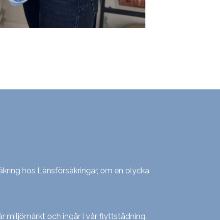
kring hos Länsförsäkringar, om en olycka
r miljömärkt och ingår i vår flyttstädning.